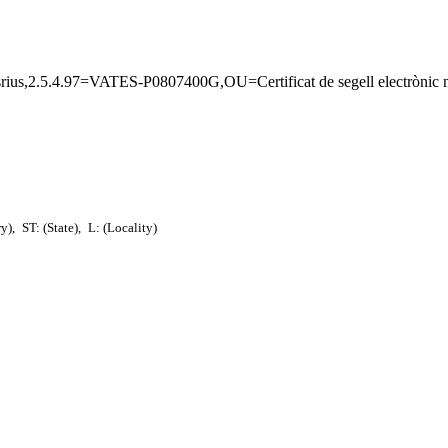
rius,2.5.4.97=VATES-P0807400G,OU=Certificat de segell elect
ry),
ST: (State),
L: (Locality)