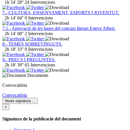
1h 54' 28''
24 Intervencions
7.- CULTURA, ENSENYAMENT, ESPORTS I JOVENTUT.
2h 14' 04''
0 Intervencions
7.1.- Aprovació de les bases del concurs literari Esteve Albert.
2h 14' 08''
2 Intervencions
8.- TEMES SOBREVINGUTS.
2h 18' 33''
0 Intervencions
9.- PRECS I PREGUNTES.
2h 18' 39''
65 Intervencions
Documents
Convocatòria
Convocatòria
Veure signatura
...
×
Signatura de la publicació del document