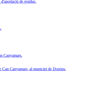
d'aportació de residus.
.
 Can Canyamars.
i de Can Canyamars, al municipi de Dosrius.