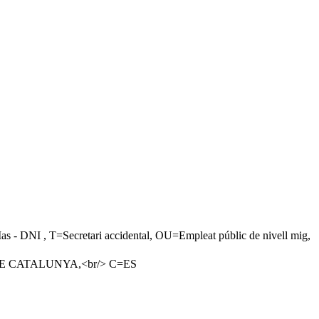
, T=Secretari accidental, OU=Empleat públic de nivell mig,
A DE CATALUNYA,<br/> C=ES