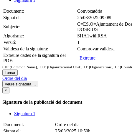
Signatura 1
Document:
Convocatòria
Signat el:
25/03/2025 09:08h
C=ES,O=Ajuntament de Dos
Subjecte:
DOSRIUS
Algorisme:
SHA1withRSA
Versió:
1
Validesa de la signatura:
Comprovar validesa
Extreure dades de la signatura del
Extreure
PDF:
CN: (Common Name),
OU: (Organizational Unit),
O: (Organization),
C: (Count
Tornar
Ordre del dia
Veure signatura
...
×
Signatura de la publicació del document
Signatura 1
Document:
Ordre del dia
Signat el:
25/03/2025 10:50h