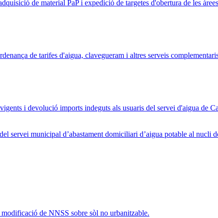
isició de material PaP i expedició de targetes d'obertura de les àrees 
Ordenança de tarifes d'aigua, clavegueram i altres serveis complementaris
a vigents i devolució imports indeguts als usuaris del servei d'aigua de
ó del servei municipal d’abastament domiciliari d’aigua potable al nucl
nt modificació de NNSS sobre sòl no urbanitzable.