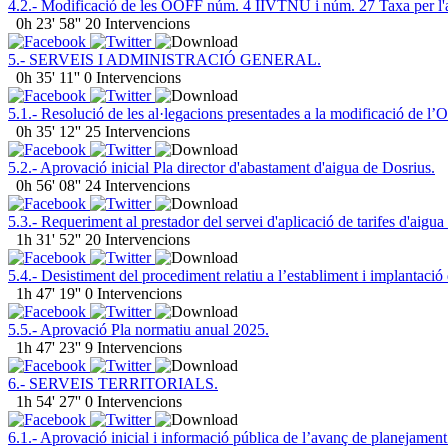
4.2.- Modificació de les OOFF núm. 4 IIVTNU i núm. 27 Taxa per l'adqu
0h 23' 58''
20 Intervencions
5.- SERVEIS I ADMINISTRACIÓ GENERAL.
0h 35' 11''
0 Intervencions
5.1.- Resolució de les al·legacions presentades a la modificació de l’
0h 35' 12''
25 Intervencions
5.2.- Aprovació inicial Pla director d'abastament d'aigua de Dosrius.
0h 56' 08''
24 Intervencions
5.3.- Requeriment al prestador del servei d'aplicació de tarifes d'aigu
1h 31' 52''
20 Intervencions
5.4.- Desistiment del procediment relatiu a l’establiment i implantaci
1h 47' 19''
0 Intervencions
5.5.- Aprovació Pla normatiu anual 2025.
1h 47' 23''
9 Intervencions
6.- SERVEIS TERRITORIALS.
1h 54' 27''
0 Intervencions
6.1.- Aprovació inicial i informació pública de l’avanç de planejame