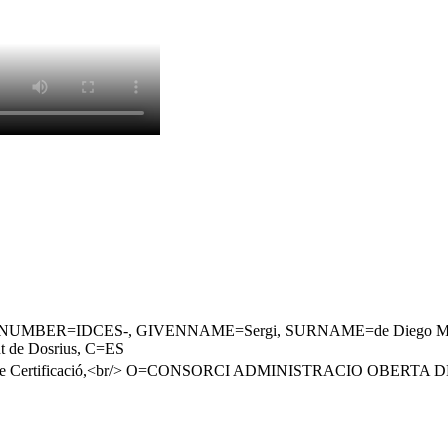
NUMBER=IDCES-, GIVENNAME=Sergi, SURNAME=de Diego Mas - DNI 
 de Dosrius, C=ES
ics de Certificació,<br/> O=CONSORCI ADMINISTRACIO OBERT