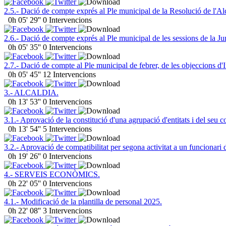
2.5.- Dació de compte exprés al Ple municipal de la Resolució de l'Alc
0h 05' 29''
0 Intervencions
2.6.- Dació de compte exprés al Ple municipal de les sessions de la Ju
0h 05' 35''
0 Intervencions
2.7.- Dació de compte al Ple municipal de febrer, de les objeccions d
0h 05' 45''
12 Intervencions
3.- ALCALDIA.
0h 13' 53''
0 Intervencions
3.1.- Aprovació de la constitució d'una agrupació d'entitats i del seu c
0h 13' 54''
5 Intervencions
3.2.- Aprovació de compatibilitat per segona activitat a un funcionari 
0h 19' 26''
0 Intervencions
4.- SERVEIS ECONÒMICS.
0h 22' 05''
0 Intervencions
4.1.- Modificació de la plantilla de personal 2025.
0h 22' 08''
3 Intervencions