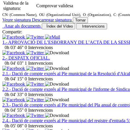
Validesa de la
Comprovar validesa
signatura:
CN: (Common Name),
OU: (Organizational Unit),
O: (Organization),
C: (Count
Veure signatura
Descarregar signatura
Tornar
Anar als documents
Índex del Vídeo
Intervencions
Compartir:
1.- APROVACIÓ DE L’ESBORRANY DE L’ACTA DE LA SESSI
0h 03' 46''
0 Intervencions
2.- DESPATX OFICIAL.
0h 04' 03''
1 Intervencions
2.1.- Dació de compte exprés al Ple municipal de la Resolució d'Alcal
0h 04' 15''
0 Intervencions
2.2.- Dació de compte exprés al Ple municipal de l'informe de Sindica
0h 04' 33''
0 Intervencions
2.3.- Dació de compte exprés al Ple municipal del Pla anual de contro
0h 04' 55''
0 Intervencions
2.4.- Dació de compte exprés al Ple municipal del registre d'entrada 5
0h 05' 08''
0 Intervencions