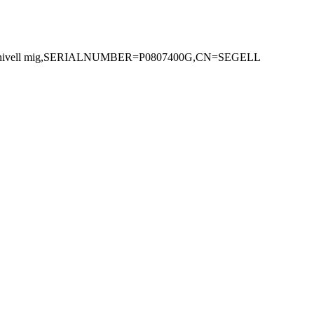
rònic nivell mig,SERIALNUMBER=P0807400G,CN=SEGELL