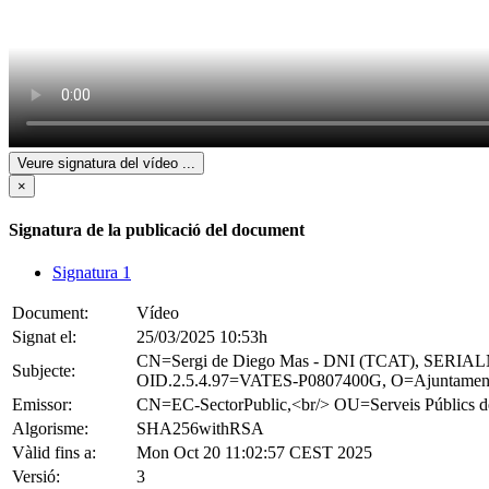
Veure signatura del vídeo
...
×
Signatura de la publicació del document
Signatura 1
Document:
Vídeo
Signat el:
25/03/2025 10:53h
CN=Sergi de Diego Mas - DNI (TCAT), SERIAL
Subjecte:
OID.2.5.4.97=VATES-P0807400G, O=Ajuntament
Emissor:
CN=EC-SectorPublic,<br/> OU=Serveis Públ
Algorisme:
SHA256withRSA
Vàlid fins a:
Mon Oct 20 11:02:57 CEST 2025
Versió:
3